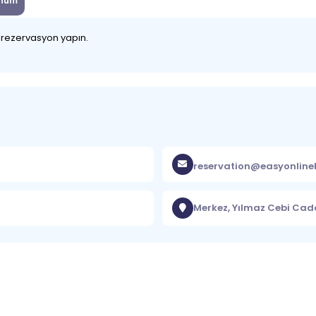
num
z rezervasyon yapın.
reservation@easyonlin
Merkez, Yılmaz Cebi Cadd