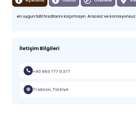
Açıklama
Odalar
Özellikler
Ko
en uygun tatil fırsatlarını kaçırmayın. Aracısız ve komisyonsu
İletişim Bilgileri
+90 850 777 0 377
Trabzon, Türkiye