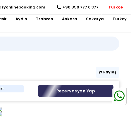
asyonlinebooking.com
+90 850 777 0 377
Türkçe
esir
Aydin
Trabzon
Ankara
Sakarya
Turkey
Paylaş
in
Rezervasyon Yap