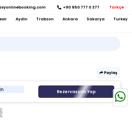
asyonlinebooking.com
+90 850 777 0 377
Türkçe
esir
Aydin
Trabzon
Ankara
Sakarya
Turkey
Paylaş
in
Rezervasyon Yap