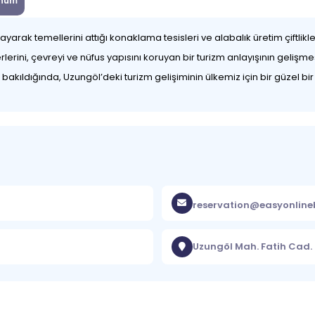
num
aşlayarak temellerini attığı konaklama tesisleri ve alabalık üretim çiftl
erini, çevreyi ve nüfus yapısını koruyan bir turizm anlayışının gelişme
akıldığında, Uzungöl’deki turizm gelişiminin ülkemiz için bir güzel bir ör
reservation@easyonlin
Uzungöl Mah. Fatih Cad.