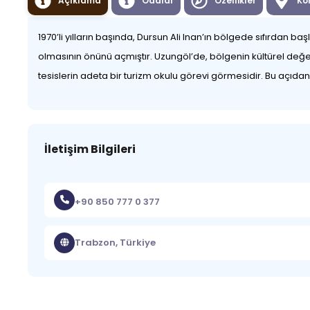
Açıklama
Odalar
Özellikler
Ko
1970’li yılların başında, Dursun Ali Inan’ın bölgede sıfırdan b
olmasının önünü açmıştır. Uzungöl’de, bölgenin kültürel değerl
tesislerin adeta bir turizm okulu görevi görmesidir. Bu açıdan b
İletişim Bilgileri
+90 850 777 0 377
Trabzon, Türkiye