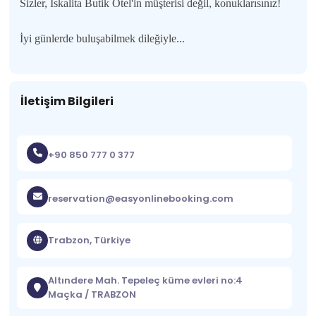
Sizler, İskalita Butik Otel'in müşterisi değil, konuklarısını
z!
İyi günlerde buluşabilmek dileğiyle...
İletişim Bilgileri
+90 850 777 0 377
reservation@easyonlinebooking.com
Trabzon, Türkiye
Altındere Mah. Tepeleç küme evleri no:4
Maçka / TRABZON