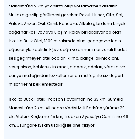
Manastırı'na 2 km yakınlıkta olup yol tamamen asfalttır.
Mutlaka gezilip görülmesi gereken Pokut, Huser, Gito, Sal,
Palovit, Anzer, Ovit, Cimil, Handüzü, Zilkale gibi daha birçok
doğa harikası yaylaya ulaşımı kolay bir lokasyonda olan
İskalita Butik Otel; 1300 m rakımda olup, çepeçevre ladin
ağaçlarıyla kaplıdır. Eşsiz doğa ve orman manzaralı 11 adet
ses geçirmeyen otel odaları, klima, bahçe, piknik alanı,
resepsiyon, kablosuz internet, otopark, odaları, yöresel ve
dünya mutfağından lezzetler sunan mutfağı ile siz değerli
misafirlerini beklemektedir.
İskalita Butik Hotel; Trabzon Havalimanı’na 33 km, Sümela
Manastırı’na 2 km, Altındere Vadisi Milli Parkı’na yürüme 20
dk, Atatürk Köşkü’ne 45 km, Trabzon Ayasofya Cami’sine 46
km, Uzungöl’e 131 km uzaklığı ile öne çıkıyor.