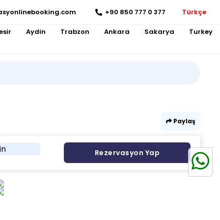
asyonlinebooking.com
+90 850 777 0 377
Türkçe
esir
Aydin
Trabzon
Ankara
Sakarya
Turkey
Paylaş
in
Rezervasyon Yap