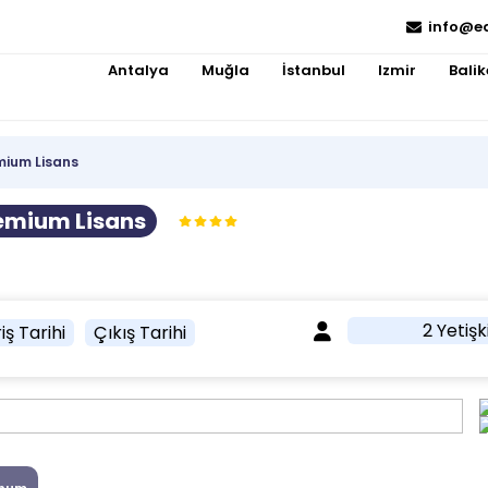
info@e
Antalya
Muğla
İstanbul
Izmir
Balik
mium Lisans
emium Lisans
2 Yetişk
iş Tarihi
Çıkış Tarihi