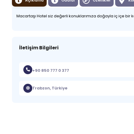
Açıklama
Odalar
Özellikler
Ko
Macartaşı Hotel siz değerli konuklarımıza doğayla iç içe bir
İletişim Bilgileri
+90 850 777 0 377
Trabzon, Türkiye