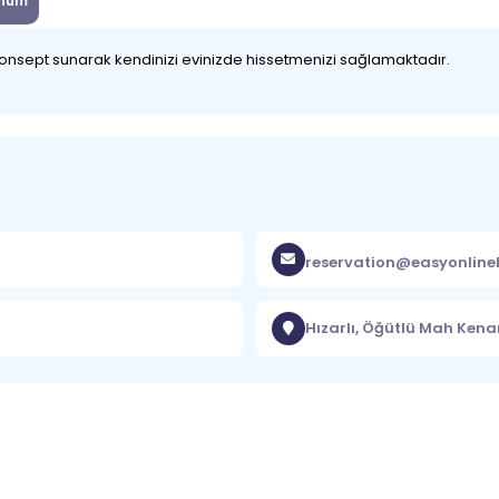
num
 konsept sunarak kendinizi evinizde hissetmenizi sağlamaktadır.
reservation@easyonlin
Hızarlı, Öğütlü Mah Kena