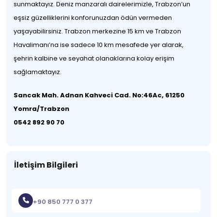
sunmaktayız. Deniz manzaralı dairelerimizle, Trabzon’un
eşsiz güzelliklerini konforunuzdan ödün vermeden
yaşayabilirsiniz. Trabzon merkezine 15 km ve Trabzon
Havalimanı’na ise sadece 10 km mesafede yer alarak,
şehrin kalbine ve seyahat olanaklarına kolay erişim
sağlamaktayız.
Sancak Mah. Adnan Kahveci Cad. No:46Ac, 61250
Yomra/Trabzon
0542 892 90 70
İletişim Bilgileri
+90 850 777 0 377