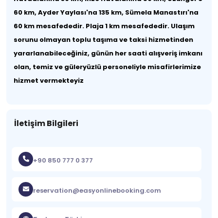
60 km, Ayder Yaylası'na 135 km, Sümela Manastırı'na
60 km mesafededir. Plaja 1 km mesafededir. Ulaşım
sorunu olmayan toplu taşıma ve taksi hizmetinden
yararlanabileceğiniz, günün her saati alışveriş imkanı
olan, temiz ve güleryüzlü personeliyle misafirlerimize
hizmet vermekteyiz
İletişim Bilgileri
+90 850 777 0 377
reservation@easyonlinebooking.com