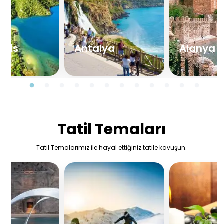
aris
Antalya
Alanya
Tatil Temaları
Tatil Temalarımız ile hayal ettiğiniz tatile kavuşun.