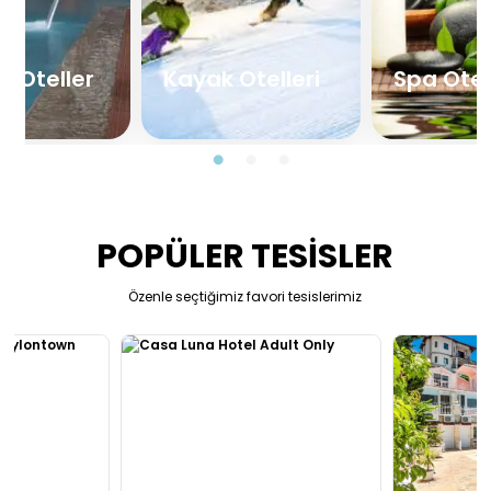
l Oteller
Kayak Otelleri
Spa Otel
POPÜLER TESİSLER
Özenle seçtiğimiz favori tesislerimiz