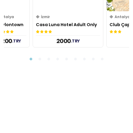
Antalya
İzmir
Antalya
bylontown
Casa Luna Hotel Adult Only
Club Çapa
1200
2000
.
TRY
.
TRY