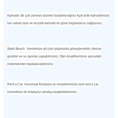
Kahvaltı: Bir çok yöresel ürünleri bulabileceğiniz Açık büfe kahvaltımızla
her sabah taze ve lezzetli kahvaltı ile güne başlamanızı sağlıyoruz..
Babil Beach : Kendimize ait özel plajımızda güneşlenebilir, denize
girebilir ve su sporları yapabilirsiniz. Otel misafirlerimize ayrıcalıklı
indirimlerden faydalanabilirsiniz.
Rent a Car: Kurumsal firmalara ve misafirlerimize özel rent a car
hizmetimiz ile Antalya'yı rahatça keşfedebilirsiniz.