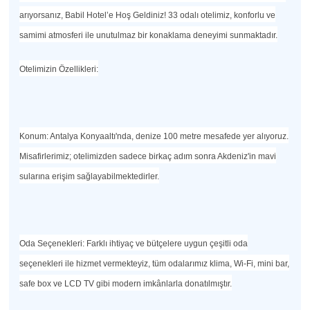
arıyorsanız, Babil Hotel’e Hoş Geldiniz! 33 odalı otelimiz, konforlu ve
samimi atmosferi ile unutulmaz bir konaklama deneyimi sunmaktadır.
Otelimizin Özellikleri:
Konum: Antalya Konyaaltı'nda, denize 100 metre mesafede yer alıyoruz.
Misafirlerimiz; otelimizden sadece birkaç adım sonra Akdeniz'in mavi
sularına erişim sağlayabilmektedirler.
Oda Seçenekleri: Farklı ihtiyaç ve bütçelere uygun çeşitli oda
seçenekleri ile hizmet vermekteyiz, tüm odalarımız klima, Wi-Fi, mini bar,
safe box ve LCD TV gibi modern imkânlarla donatılmıştır.