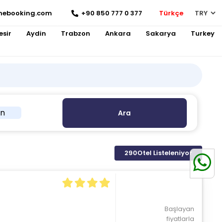
nebooking.com
+90 850 777 0 377
Türkçe
esir
Aydin
Trabzon
Ankara
Sakarya
Turkey
in
Ara
290
Otel Listeleniyor
Başlayan
fiyatlarla