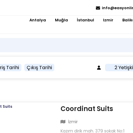
info@easyonli
Antalya
Muğla
İstanbul
Izmir
Balik
riş Tarihi
Çıkış Tarihi
2 Yetişk
Coordinat Suits
İzmir
Kazım dirik mah. 379 sokak No:1