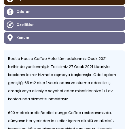
Odalar
Özellikler
Konum
Beetle House Coffee Hotel tüm odalarımız Ocak 2021
tarihinde yenilenmiştir. Tesisimiz 27 Ocak 2021 itibariyle
kapılarını tekrar hizmete açmaya başlamıştır. Oda toplam
genişliği 65 m2 olup 1 yatak odası ve oturma odası ile iş
amaçlı veya ailesiyle seyahat eden misafirlerinize 1+1 ev
konforunda hizmet sunmaktayız.
600 metrekarelik Beetle Lounge Coffee restoranımızda,
dünyanın her yerinden lezzetler içeren alkollü ve alkolsüz
içecekler, öğle ve akşam yemekleri sunuyoruz. Ücretsiz