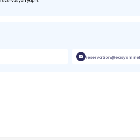
z rezervasyon yapın.
reservation@easyonlin