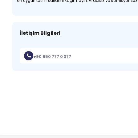
en uygun tatil fırsatlarını kaçırmayın. Aracısız ve komisyonsu
İletişim Bilgileri
+90 850 777 0 377