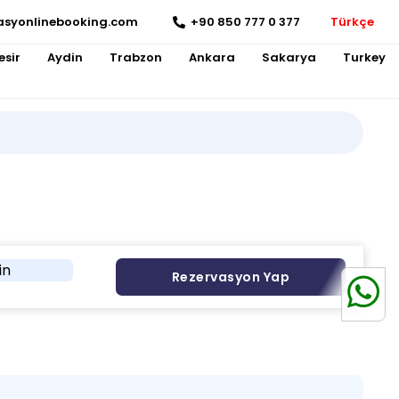
asyonlinebooking.com
+90 850 777 0 377
Türkçe
esir
Aydin
Trabzon
Ankara
Sakarya
Turkey
in
Rezervasyon Yap