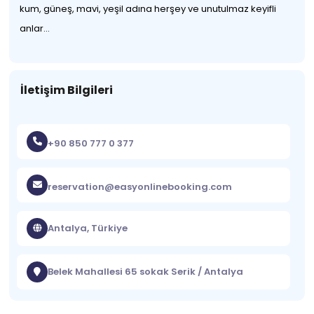
kum, güneş, mavi, yeşil adına herşey ve unutulmaz keyifli
anlar...
İletişim Bilgileri
+90 850 777 0 377
reservation@easyonlinebooking.com
Antalya, Türkiye
Belek Mahallesi 65 sokak Serik / Antalya