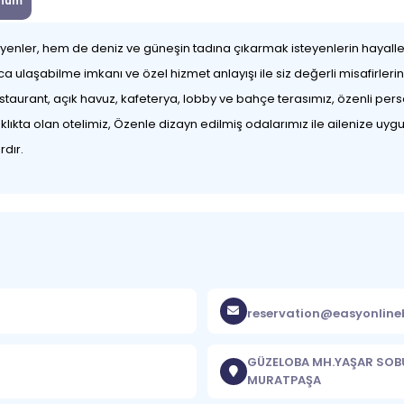
num
yenler, hem de deniz ve güneşin tadına çıkarmak isteyenlerin hayalleri
a ulaşabilme imkanı ve özel hizmet anlayışı ile siz değerli misafirl
estaurant, açık havuz, kafeterya, lobby ve bahçe terasımız, özenli perso
lıkta olan otelimiz, Özenle dizayn edilmiş odalarımız ile ailenize uy
rdır.
reservation@easyonlin
GÜZELOBA MH.YAŞAR SOBU
MURATPAŞA