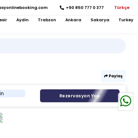
asyonlinebooking.com
+90 850 777 0 377
Türkçe
esir
Aydin
Trabzon
Ankara
Sakarya
Turkey
Paylaş
in
Rezervasyon Yap