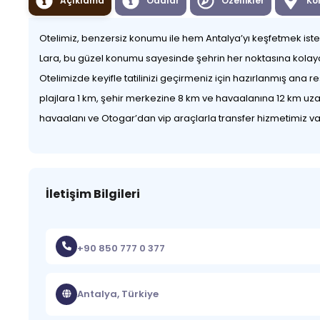
Açıklama
Odalar
Özellikler
Ko
Otelimiz, benzersiz konumu ile hem Antalya’yı keşfetmek iste
Lara, bu güzel konumu sayesinde şehrin her noktasına kolayc
Otelimizde keyifle tatilinizi geçirmeniz için hazırlanmış ana r
plajlara 1 km, şehir merkezine 8 km ve havaalanına 12 km uzak
havaalanı ve Otogar’dan vip araçlarla transfer hizmetimiz va
İletişim Bilgileri
+90 850 777 0 377
Antalya, Türkiye