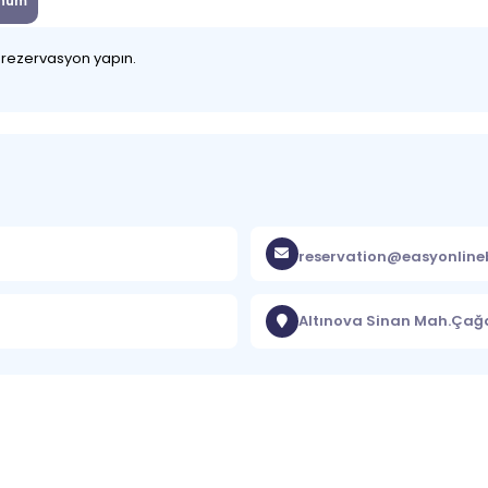
num
z rezervasyon yapın.
reservation@easyonlin
Altınova Sinan Mah.Çağ