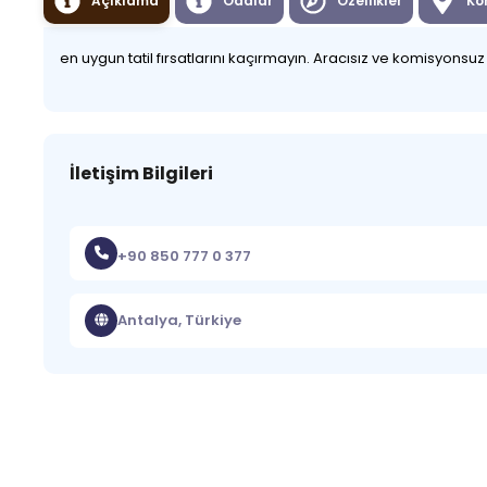
Açıklama
Odalar
Özellikler
Ko
en uygun tatil fırsatlarını kaçırmayın. Aracısız ve komisyonsu
İletişim Bilgileri
+90 850 777 0 377
Antalya, Türkiye