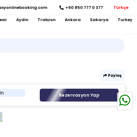
asyonlinebooking.com
+90 850 777 0 377
Türkçe
esir
Aydin
Trabzon
Ankara
Sakarya
Turkey
Paylaş
in
Rezervasyon Yap