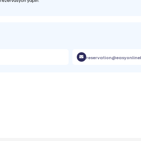
z rezervasyon yapın.
reservation@easyonlin