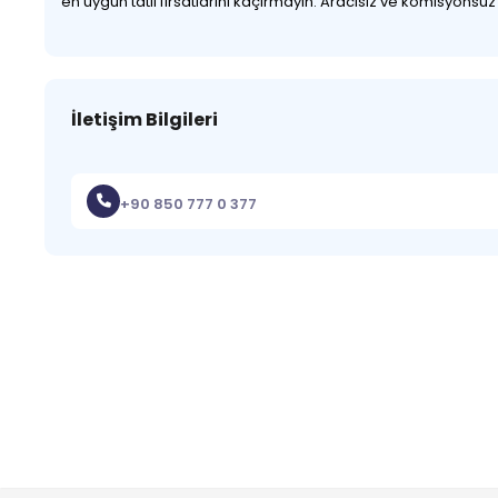
en uygun tatil fırsatlarını kaçırmayın. Aracısız ve komisyonsu
İletişim Bilgileri
+90 850 777 0 377