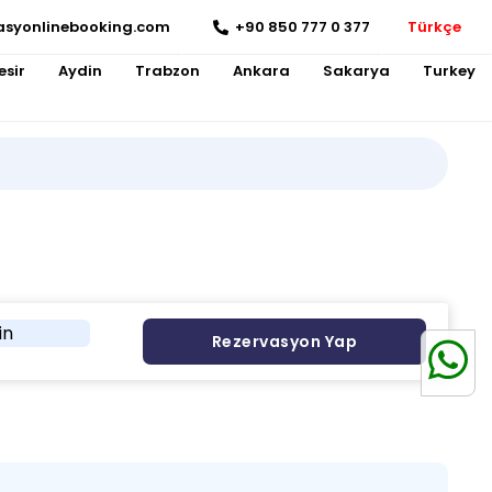
asyonlinebooking.com
+90 850 777 0 377
Türkçe
esir
Aydin
Trabzon
Ankara
Sakarya
Turkey
in
Rezervasyon Yap