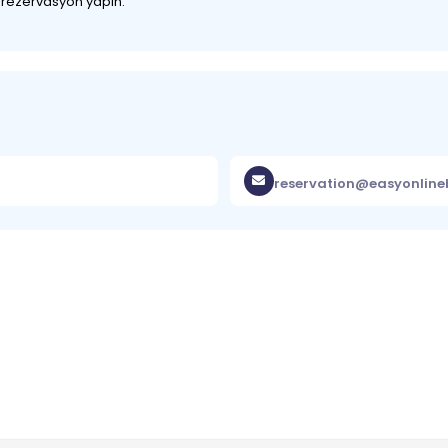
z rezervasyon yapın.
reservation@easyonlin