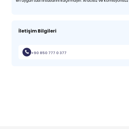
en uygun tatil fırsatlarını kaçırmayın. Aracısız ve komisyonsu
İletişim Bilgileri
+90 850 777 0 377