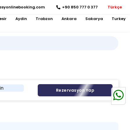
asyonlinebooking.com
+90 850 777 0 377
Türkçe
esir
Aydin
Trabzon
Ankara
Sakarya
Turkey
in
Rezervasyon Yap