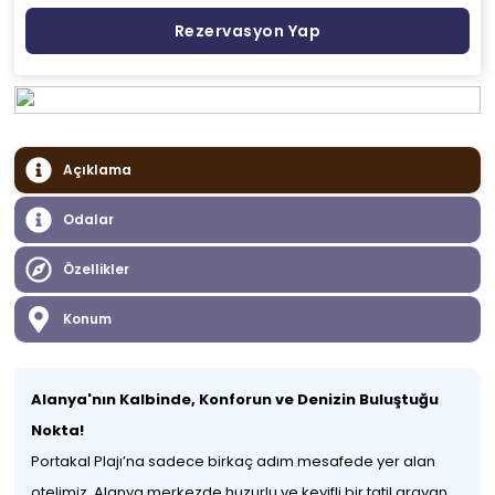
Rezervasyon Yap
Açıklama
Odalar
Özellikler
Konum
Alanya'nın Kalbinde, Konforun ve Denizin Buluştuğu
Nokta!
Portakal Plajı’na sadece birkaç adım mesafede yer alan
otelimiz, Alanya merkezde huzurlu ve keyifli bir tatil arayan