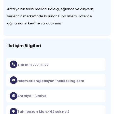
Antalya’nın tarihi mekânı Kaleiçi, eğlence ve alışveriş
yerlerinin merkezinde bulunan Lupo Libero Hotel’de
ağırlamanın keyfine varacaksınız.
İletişim Bilgileri
+90 850 777 0 377
reservation@easyonlinebooking.com
Antalya, Türkiye
Tahılpazarı Mah.462 sok.no:2