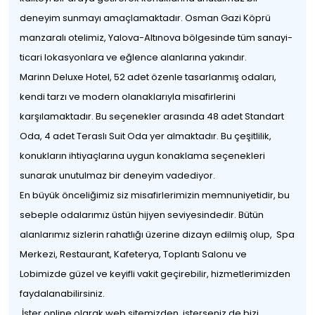
deneyim sunmayı amaçlamaktadır. Osman Gazi Köprü
manzaralı otelimiz, Yalova-Altınova bölgesinde tüm sanayi-
ticari lokasyonlara ve eğlence alanlarına yakındır.
Marinn Deluxe Hotel, 52 adet özenle tasarlanmış odaları,
kendi tarzı ve modern olanaklarıyla misafirlerini
karşılamaktadır. Bu seçenekler arasında 48 adet Standart
Oda, 4 adet Teraslı Suit Oda yer almaktadır. Bu çeşitlilik,
konukların ihtiyaçlarına uygun konaklama seçenekleri
sunarak unutulmaz bir deneyim vadediyor.
En büyük önceliğimiz siz misafirlerimizin memnuniyetidir, bu
sebeple odalarımız üstün hijyen seviyesindedir. Bütün
alanlarımız sizlerin rahatlığı üzerine dizayn edilmiş olup, Spa
Merkezi, Restaurant, Kafeterya, Toplantı Salonu ve
Lobimizde güzel ve keyifli vakit geçirebilir, hizmetlerimizden
faydalanabilirsiniz.
İster online olarak web sitemizden, isterseniz de bizi