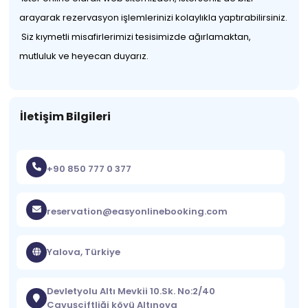
arayarak rezervasyon işlemlerinizi kolaylıkla yaptırabilirsiniz.
Siz kıymetli misafirlerimizi tesisimizde ağırlamaktan,
mutluluk ve heyecan duyarız.
İletişim Bilgileri
+90 850 777 0 377
reservation@easyonlinebooking.com
Yalova, Türkiye
Devletyolu Altı Mevkii 10.Sk. No:2/40
Çavuşçiftliği köyü Altınova