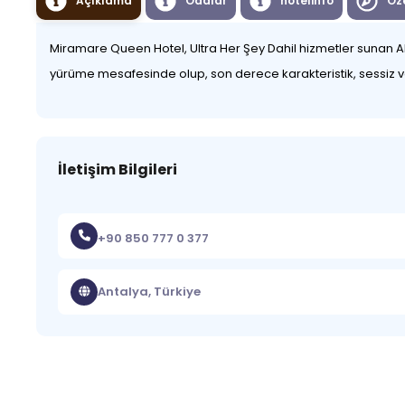
Açıklama
Odalar
hotelinfo
Öze
Miramare Queen Hotel, Ultra Her Şey Dahil hizmetler sunan Akde
yürüme mesafesinde olup, son derece karakteristik, sessiz v
İletişim Bilgileri
+90 850 777 0 377
Antalya, Türkiye