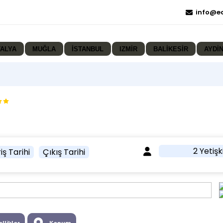
info@e
ALYA
MUĞLA
İSTANBUL
IZMIR
BALIKESIR
AYDI
2 Yetişk
iş Tarihi
Çıkış Tarihi