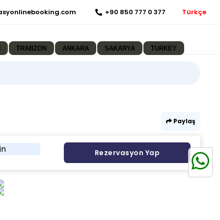
asyonlinebooking.com
+90 850 777 0 377
Türkçe
N
TRABZON
ANKARA
SAKARYA
TURKEY
Paylaş
in
Rezervasyon Yap