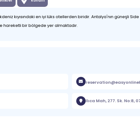
llikler
Konum
niz kıyısındaki en iyi lüks otellerden biridir. Antalya'nın güneşli Side
e hareketli bir bölgede yer almaktadır.
reservation@easyonlin
Ilıca Mah, 277. Sk. No:8