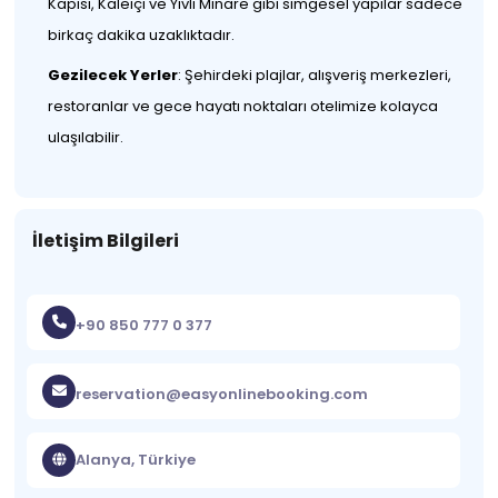
Kapısı, Kaleiçi ve Yivli Minare gibi simgesel yapılar sadece
birkaç dakika uzaklıktadır.
Gezilecek Yerler
: Şehirdeki plajlar, alışveriş merkezleri,
restoranlar ve gece hayatı noktaları otelimize kolayca
ulaşılabilir.
İletişim Bilgileri
+90 850 777 0 377
reservation@easyonlinebooking.com
Alanya, Türkiye