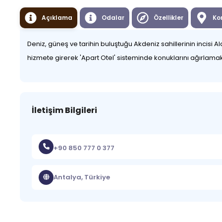
Açıklama
Odalar
Özellikler
Ko
Deniz, güneş ve tarihin buluştuğu Akdeniz sahillerinin incisi
hizmete girerek 'Apart Otel' sisteminde konuklarını ağırlamak
İletişim Bilgileri
+90 850 777 0 377
Antalya, Türkiye