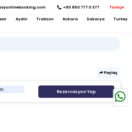
asyonlinebooking.com
+90 850 777 0 377
Türkçe
esir
Aydin
Trabzon
Ankara
Sakarya
Turkey
Paylaş
in
Rezervasyon Yap