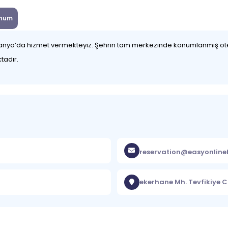
num
 Alanya’da hizmet vermekteyiz. Şehrin tam merkezinde konumlanmış oteli
tadır.
reservation@easyonlin
ekerhane Mh. Tevfikiye C