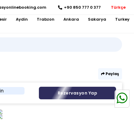
asyonlinebooking.com
+90 850 777 0 377
Türkçe
esir
Aydin
Trabzon
Ankara
Sakarya
Turkey
Paylaş
in
Rezervasyon Yap