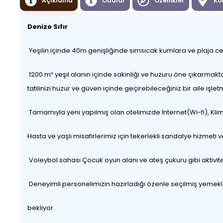
Açıklama
Odalar
Özellikler
Ko
Denize Sıfır
Yeşilin içinde 40m genişliğinde sımsıcak kumlara ve plaja ce
1200 m² yeşil alanın içinde sakinliği ve huzuru öne çıkarmak
tatilinizi huzur ve güven içinde geçirebileceğiniz bir aile işl
Tamamıyla yeni yapılmış olan otelimizde İnternet(Wi-fi), Klim
Hasta ve yaşlı misafirlerimiz için tekerlekli sandalye hizmeti
Voleybol sahası Çocuk oyun alanı ve ateş çukuru gibi aktiviteler
Deneyimli personelimizin hazırladığı özenle seçilmiş yemekler,
bekliyor.