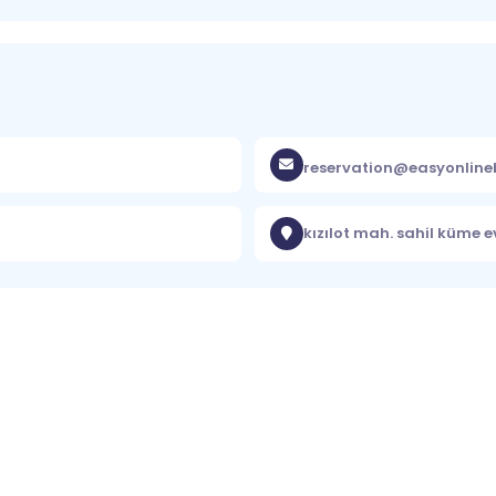
reservation@easyonlin
kızılot mah. sahil küme 