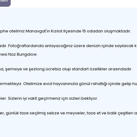
num
phe otelimiz Manavgat'ın Kızılot ilçesinde 15 odadan oluşmaktadır.
tadır. Fotoğraflardanda anlayacağınız üzere denizin içinde sayılacak
etmesi Naz Bungalow.
a, şemsiye ve şezlong ücretsiz olup standart özellikler arasındadır.
 vermekteyiz. Otelimize evcil hayvanınızla gönül rahatlığı içinde gelip 
. Sizlerin iyi vakit geçirmeniz için sizleri bekliyor.
 günlük taze seçilmiş sebze ve meyveler, taze et ve balık çeşitleri afi