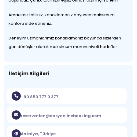
düşündük. Çünkü tatilinizin eşsiz olması bizim için önemli.
Amacımız tatiliniz, konaklamanız boyunca maksimum
konforu elde etmeniz.
Deneyim uzmanlarımız konaklamanız boyunca sizlerden
geri dönüşler alarak maksimum memnuniyeti hedefler.
İletişim Bilgileri
+90 850 777 0 377
reservation@easyonlinebooking.com
Antalya, Türkiye