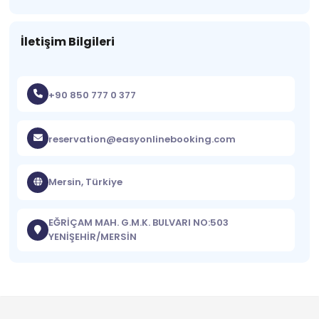
İletişim Bilgileri
+90 850 777 0 377
reservation@easyonlinebooking.com
Mersin, Türkiye
EĞRİÇAM MAH. G.M.K. BULVARI NO:503
YENİŞEHİR/MERSİN