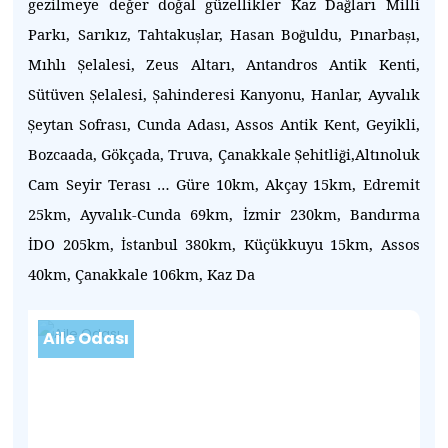
gezilmeye değer doğal güzellikler
Kaz Da
ları Milli
ğ
Parkı, Sarıkız, Tahtaku
lar, Hasan Bo
uldu, Pınarba
ı,
ş
ğ
ş
Mıhlı
elalesi, Zeus Altarı, Antandros Antik Kenti,
Ş
Sütüven
elalesi,
ahinderesi Kanyonu, Hanlar, Ayvalık
Ş
Ş
eytan Sofrası, Cunda Adası, Assos Antik Kent, Geyikli,
Ş
Bozcaada, Gökçada, Truva, Çanakkale
ehitli
i,Altınoluk
Ş
ğ
Cam Seyir Terası …
Güre 10km, Akçay 15km, Edremit
25km, Ayvalık-Cunda 69km,
zmir 230km, Bandırma
İ
DO 205km,
stanbul 380km, Küçükkuyu 15km, Assos
İ
İ
40km, Çanakkale 106km, Kaz Da
Aile Odası