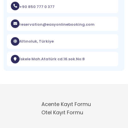
+90 850 777 0 377
reservation@easyonlinebooking.com
Altınoluk, Türkiye
İskele Mah.Atatürk cd.16.sok.No:8
Acente Kayıt Formu
Otel Kayıt Formu