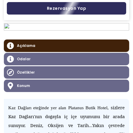
Rezervasyon Yap
Açıklama
Odalar
Özellikler
Konum
sizlere
Kaz Dağları eteğinde yer alan Platanus Butik Hotel,
Kaz Da
ları'nın do
ayla iç içe uyumunu bir arada
ğ
ğ
sunuyor. Deniz, Oksijen ve Tarih…Yakın çevrede