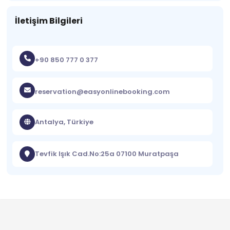
İletişim Bilgileri
+90 850 777 0 377
reservation@easyonlinebooking.com
Antalya, Türkiye
Tevfik Işık Cad.No:25a 07100 Muratpaşa