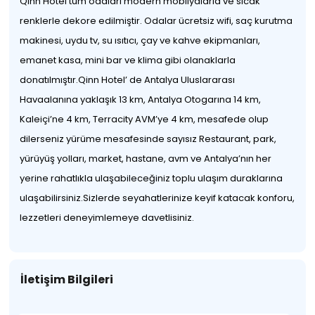
Qinn Hotel tüm odaları modern mobilyalarla ve sıcak
renklerle dekore edilmiştir. Odalar ücretsiz wifi, saç kurutma
makinesi, uydu tv, su ısıtıcı, çay ve kahve ekipmanları,
emanet kasa, mini bar ve klima gibi olanaklarla
donatılmıştır.Qinn Hotel’ de Antalya Uluslararası
Havaalanına yaklaşık 13 km, Antalya Otogarına 14 km,
Kaleiçi’ne 4 km, Terracity AVM’ye 4 km, mesafede olup
dilerseniz yürüme mesafesinde sayısız Restaurant, park,
yürüyüş yolları, market, hastane, avm ve Antalya’nın her
yerine rahatlıkla ulaşabileceğiniz toplu ulaşım duraklarına
ulaşabilirsiniz.Sizlerde seyahatlerinize keyif katacak konforu,
lezzetleri deneyimlemeye davetlisiniz.
İletişim Bilgileri