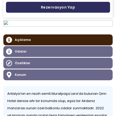
Rezervasyon Yap
Açıklama
Odalar
Özellikler
Konum
Antalya’nın en nezih semti Muratpaşa Lara’da bulunan Qinn
Hotel denize sıfır bir konumda olup, eşsiz bir Akdeniz
manzarası sunan özel balkonlu odalar sunmaktadır. 2022
yılı Haziran ayında açılan tesis tamamen yenilenmiş eşyalar