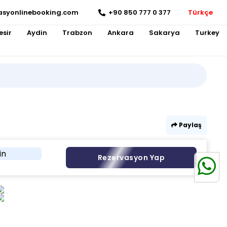
asyonlinebooking.com
+90 850 777 0 377
Türkçe
esir
Aydin
Trabzon
Ankara
Sakarya
Turkey
Paylaş
in
Rezervasyon Yap