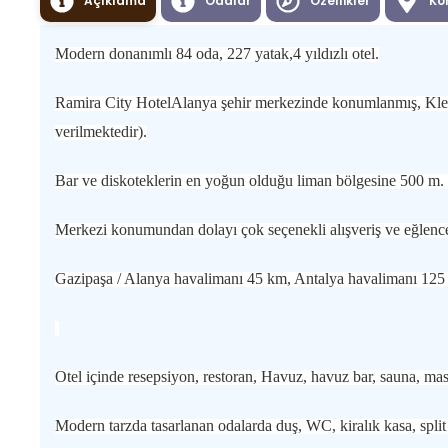
Açıklama
Odalar
Özellikler
Ko
Modern donanımlı 84 oda, 227 yatak,4 yıldızlı otel.
Ramira City Hotel
Alanya şehir merkezinde konumlanmış, Kleop
verilmektedir).
Bar ve diskoteklerin en yoğun olduğu liman bölgesine 500 m.
Merkezi konumundan dolayı çok seçenekli alışveriş ve eğlence 
Gazipaşa / Alanya havalimanı 45 km, Antalya havalimanı 125
Otel içinde resepsiyon, restoran, Havuz, havuz bar, sauna, masa
Modern tarzda tasarlanan odalarda duş, WC, kiralık kasa, split