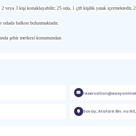
 2 veya 3 kişi konaklayabilir; 25 oda, 1 çift kişilik yatak içermektedir, 2
 Her odada balkon bulunmaktadır.
nında şehir merkezi konumundan
reservation@easyonlin
Saray, Atatürk Blv. no:6