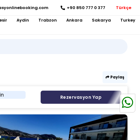
asyonlinebooking.com
+90 850 777 0 377
Türkçe
esir
Aydin
Trabzon
Ankara
Sakarya
Turkey
Paylaş
in
Rezervasyon Yap