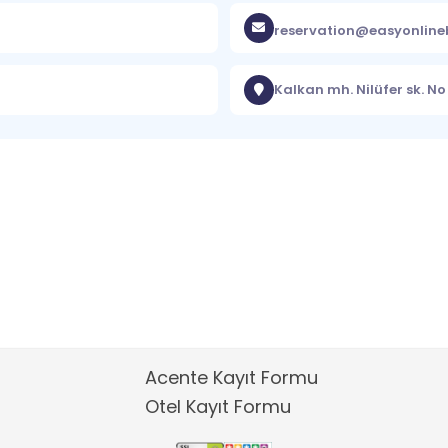
reservation@easyonlin
Kalkan mh. Nilüfer sk. N
Acente Kayıt Formu
Otel Kayıt Formu