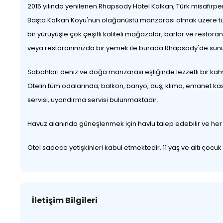
2015 yılında yenilenen Rhapsody Hotel Kalkan, Türk misafirper
Başta Kalkan Koyu'nun olağanüstü manzarası olmak üzere tüm 
bir yürüyüşle çok çeşitli kaliteli mağazalar, barlar ve restora
veya restoranımızda bir yemek ile burada Rhapsody'de sunul
Sabahları deniz ve doğa manzarası eşliğinde lezzetli bir kahva
Otelin tüm odalarında; balkon, banyo, duş, klima, emanet kasa
servisi, uyandırma servisi bulunmaktadır.
Havuz alanında güneşlenmek için havlu talep edebilir ve her a
Otel sadece yetişkinleri kabul etmektedir. 11 yaş ve altı çoc
İletişim Bilgileri