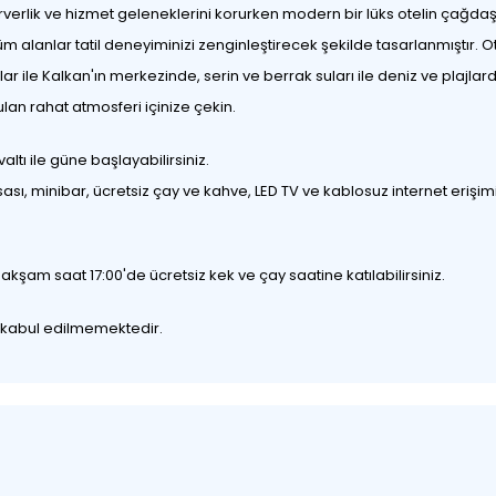
verlik ve hizmet geleneklerini korurken modern bir lüks otelin çağdaş 
alanlar tatil deneyiminizi zenginleştirecek şekilde tasarlanmıştır. 
nlar ile Kalkan'ın merkezinde, serin ve berrak suları ile deniz ve plajl
an rahat atmosferi içinize çekin.
ltı ile güne başlayabilirsiniz.
sı, minibar, ücretsiz çay ve kahve, LED TV ve kablosuz internet erişimi
kşam saat 17:00'de ücretsiz kek ve çay saatine katılabilirsiniz.
uk kabul edilmemektedir.