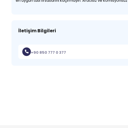
en uygun tatil fırsatlarını kaçırmayın. Aracısız ve komisyonsu
İletişim Bilgileri
+90 850 777 0 377