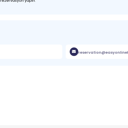
z rezervasyon yapın.
reservation@easyonlin