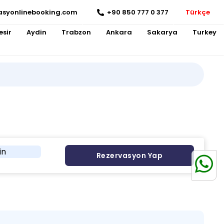
asyonlinebooking.com
+90 850 777 0 377
Türkçe
esir
Aydin
Trabzon
Ankara
Sakarya
Turkey
in
Rezervasyon Yap