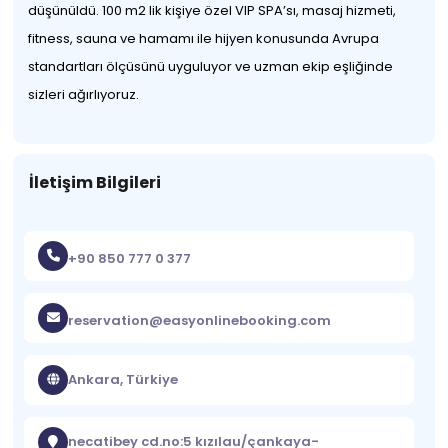
düşünüldü. 100 m2 lik kişiye özel VIP SPA’sı, masaj hizmeti,
fitness, sauna ve hamamı ile hijyen konusunda Avrupa
standartları ölçüsünü uyguluyor ve uzman ekip eşliğinde
sizleri ağırlıyoruz.
İletişim Bilgileri
+90 850 777 0 377
reservation@easyonlinebooking.com
Ankara, Türkiye
necatibey cd.no:5 kızılau/çankaya-