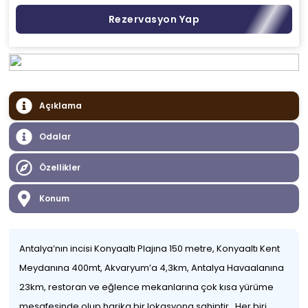
Rezervasyon Yap
Açıklama
Odalar
Özellikler
Konum
Antalya’nın incisi Konyaaltı Plajına 150 metre, Konyaaltı Kent
Meydanına 400mt, Akvaryum’a 4,3km, Antalya Havaalanına
23km, restoran ve eğlence mekanlarına çok kısa yürüme
mesafesinde olup harika bir lokasyona sahiptir. .Her biri