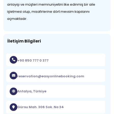
anlayışı ve müşteri memnuniyetini ilke edinmiş bir aile
işletmesi olup, misafirlerine dört mevsim kapılarını
açmaktadır.
İletişim Bilgileri
+90 850 777 0 377
reservation@easyonlinebooking.com
Antalya, Türkiye
Gürsu Mah. 306 Sok. No:34