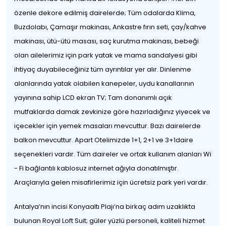
özenle dekore edilmiş dairelerde; Tüm odalarda Klima,
Buzdolabı, Çamaşır makinası, Ankastre fırın seti, çay/kahve
makinası, ütü-ütü masası, saç kurutma makinası, bebeği
olan ailelerimiz için park yatak ve mama sandalyesi gibi
ihtiyaç duyabileceğiniz tüm ayrıntılar yer alır. Dinlenme
alanlarında yatak olabilen kanepeler, uydu kanallarının
yayınına sahip LCD ekran TV; Tam donanımlı açık
mutfaklarda damak zevkinize göre hazırladığınız yiyecek ve
içecekler için yemek masaları mevcuttur. Bazı dairelerde
balkon mevcuttur. Apart Otelimizde 1+1, 2+1 ve 3+1daire
seçenekleri vardır. Tüm daireler ve ortak kullanım alanları Wi
- Fi bağlantılı kablosuz internet ağıyla donatılmıştır.
Araçlarıyla gelen misafirlerimiz için ücretsiz park yeri vardır.
Antalya’nın incisi Konyaaltı Plajı’na birkaç adım uzaklıkta
bulunan Royal Loft Suit; güler yüzlü personeli, kaliteli hizmet