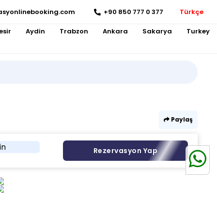
asyonlinebooking.com
+90 850 777 0 377
Türkçe
esir
Aydin
Trabzon
Ankara
Sakarya
Turkey
Paylaş
in
Rezervasyon Yap