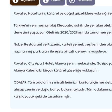
Açıklama
Odalar
Özellikler
Royalisa Hotel tarihi, kültürel ve doğal güzelliklere yakınlığı il
Türkiye’nin en meşhur plajı Kleopatra sahilinde yer alan otel, 3
deneyimi yaşatıyor. Otelimiz 2020/2021 kışında tamamen yenile
Nobel Restaurant ve Pizzeria, kaliteli yemek çeşitlerinden olu
hazırlanmış park alanı ile eşsiz bir tatil deneyimi yaşatıyor.
Royalisa City Apart Hotel, Alanya şehir merkezinde, Gazipaş
Alanya Kalesi gibi birçok kültürel güzelliğe yaklaştırır.
ODALAR: Tüm odalarımız misafirlerimizin konforu için her de
ahşap zemin ve duşlu banyo bulunmaktadır. Tüm odalarımızda TV
karşılayacak şekilde tasarlanmıştır.