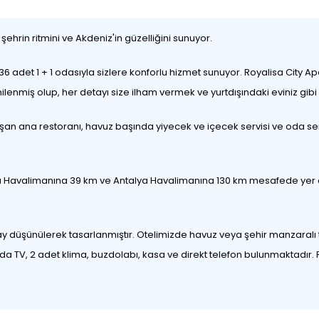
e şehrin ritmini ve Akdeniz'in güzelliğini sunuyor.
6 adet 1 + 1 odasıyla sizlere konforlu hizmet sunuyor. Royalisa City Apar
nmiş olup, her detayı size ilham vermek ve yurtdışındaki eviniz gibi h
şan ana restoranı, havuz başında yiyecek ve içecek servisi ve oda serv
a Havalimanına 39 km ve Antalya Havalimanına 130 km mesafede yer alm
tay düşünülerek tasarlanmıştır. Otelimizde havuz veya şehir manzaralı
, 2 adet klima, buzdolabı, kasa ve direkt telefon bulunmaktadır. Royali