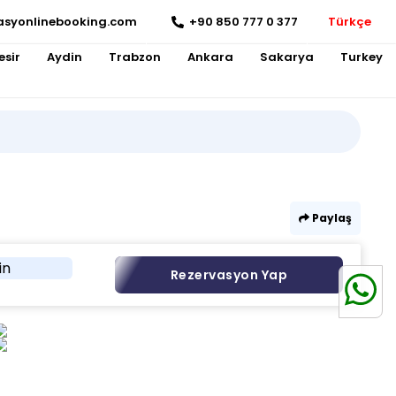
asyonlinebooking.com
+90 850 777 0 377
Türkçe
esir
Aydin
Trabzon
Ankara
Sakarya
Turkey
Paylaş
in
Rezervasyon Yap