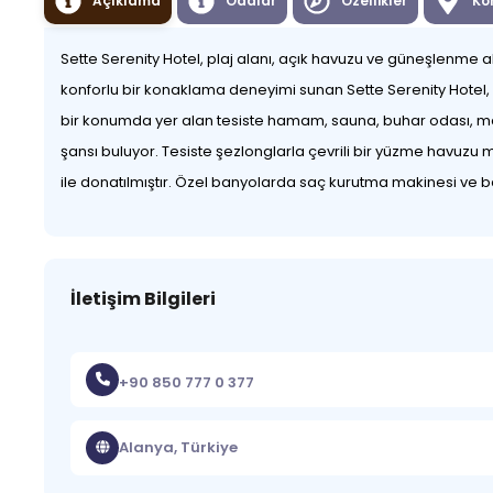
Açıklama
Odalar
Özellikler
Ko
Sette Serenity Hotel, plaj alanı, açık havuzu ve güneşlenme al
konforlu bir konaklama deneyimi sunan Sette Serenity Hotel, 16
bir konumda yer alan tesiste hamam, sauna, buhar odası, m
şansı buluyor. Tesiste şezlonglarla çevrili bir yüzme havuzu m
ile donatılmıştır. Özel banyolarda saç kurutma makinesi ve
İletişim Bilgileri
+90 850 777 0 377
Alanya, Türkiye