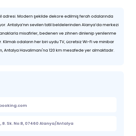
tatil adresi. Modern şekilde dekore edilmiş ferah odalarında
ıyor. Antalya’nın sevilen tatil beldelerinden Alanya’da merkezi
naklarla misafirler, bedenen ve zihnen dinlenip yenilenme
Klimalı odaların her biri uydu TV, ücretsiz Wi-Fi ve minibar
km, Antalya Havalimanı'na 120 km mesafede yer almaktadır.
ebooking.com
, 8. Sk. No:8, 07460 Alanya/Antalya