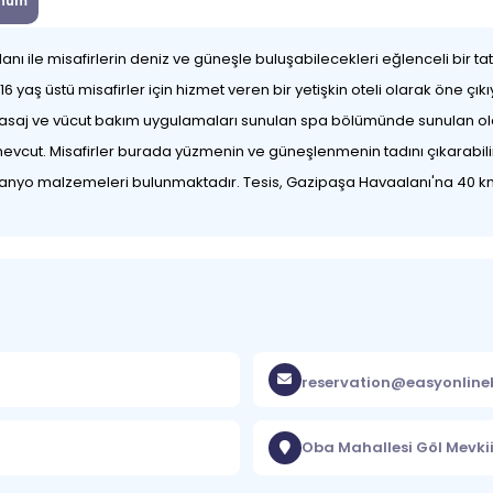
num
anı ile misafirlerin deniz ve güneşle buluşabilecekleri eğlenceli bir 
 yaş üstü misafirler için hizmet veren bir yetişkin oteli olarak öne çık
asaj ve vücut bakım uygulamaları sunulan spa bölümünde sunulan ola
evcut. Misafirler burada yüzmenin ve güneşlenmenin tadını çıkarabilir. 
 banyo malzemeleri bulunmaktadır. Tesis, Gazipaşa Havaalanı'na 40 
reservation@easyonlin
Oba Mahallesi Göl Mevkii