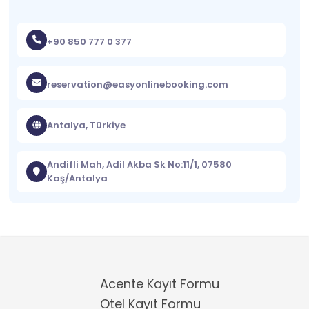
+90 850 777 0 377
reservation@easyonlinebooking.com
Antalya, Türkiye
Andifli Mah, Adil Akba Sk No:11/1, 07580
Kaş/Antalya
Acente Kayıt Formu
Otel Kayıt Formu