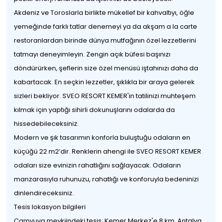
Akdeniz ve Toroslarla birlikte mükellef bir kahvaltıyı, öğle
yemeğinde farklı tatlar denemeyi ya da akşam a la carte
restoranlardan birinde dünya mutfağının özel lezzetlerini
tatmayı deneyimleyin. Zengin açık büfesi başınızı
döndürürken, şeflerin size özel menüsü iştahınızı daha da
kabartacak. En seçkin lezzetler, şıklıkla bir araya gelerek
sizleri bekliyor. SVEO RESORT KEMER'in tatilinizi muhteşem
kılmak için yaptığı sihirli dokunuşlarını odalarda da
hissedebileceksiniz.
Modern ve şık tasarımın konforla buluştuğu odaların en
küçüğü 22 m2’dir. Renklerin ahengi ile SVEO RESORT KEMER
odaları size evinizin rahatlığını sağlayacak. Odaların
manzarasıyla ruhunuzu, rahatlığı ve konforuyla bedeninizi
dinlendireceksiniz.
Tesis lokasyon bilgileri
Çamyuva mevkiindeki tesis; Kemer Merkez'e 8 km, Antalya