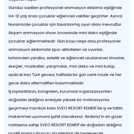
Gündüz saatleri profesyonel animasyon ekibimiz eşliğinde
04-12 yaş arası çocuklar eğlenceli vakitler geçirirler. Ayrıca
tesisimizde çocuklar için tasarlanmış oyun alanı mevcuttur.
Akşam animasyon show öncesinde mini disko eşliğinde
çocuklar eğlenmektedir. Gün boyu neşe dolu profesyonel
animasyon ekibimizle spor aktiviteleri ve oyunlar,
birbirinden yaratıcı, estetik ve eğlenceli uluslararası showlar,
skeçler, müzikaller, yarışmalar, mini disko ve mini kulüp,
ayda iki kez Türk gecesi, haftada bir gün canlı müzik ve her
gece disko alternatifleri bulunmaktadır.
İş toplantılarını, kongreleri, kurumsal organizasyonları
doğadan aldığınız enerjiyle yüksek bir motivasyonla
geçirmeyi mümkün kılan SVEO RESORT KEMER'de iş ve tatilin
mükemmel uyumuna şahit olacaksınız. Akdeniz’in en güzel
noktasına sahip SVEO RESORT KEMER’de doğadan aldığınız
pozitif enerji ruhunuzu da işlerinizi de besleyecek.