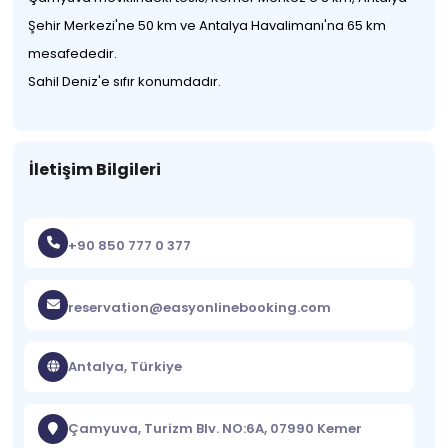
Şehir Merkezi'ne 50 km ve Antalya Havalimanı'na 65 km
mesafededir.
Sahil Deniz'e sıfır konumdadır.
İletişim Bilgileri
+90 850 777 0 377
reservation@easyonlinebooking.com
Antalya, Türkiye
Çamyuva, Turizm Blv. NO:6A, 07990 Kemer