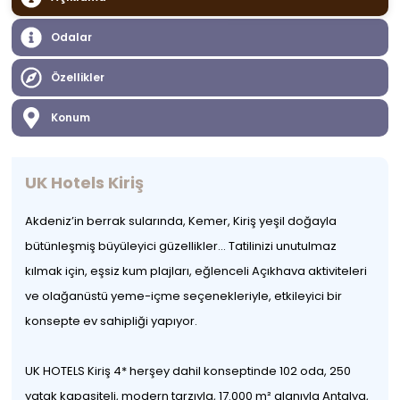
Odalar
Özellikler
Konum
UK Hotels Kiriş
Akdeniz’in berrak sularında, Kemer, Kiriş yeşil doğayla
bütünleşmiş büyüleyici güzellikler… Tatilinizi unutulmaz
kılmak için, eşsiz kum plajları, eğlenceli Açıkhava aktiviteleri
ve olağanüstü yeme-içme seçenekleriyle, etkileyici bir
konsepte ev sahipliği yapıyor.
UK HOTELS Kiriş 4* herşey dahil konseptinde 102 oda, 250
yatak kapasiteli, modern tarzıyla, 17.000 m² alanıyla Antalya,