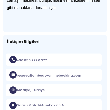
çamaşır makinesi, bulaşık makinesi, ankastre fırın seti
gibi olanaklarla donatılmıştır.
İletişim Bilgileri
+90 850 777 0 377
reservation@easyonlinebooking.com
Antalya, Türkiye
Sarısu Mah. 144. sokak no:4